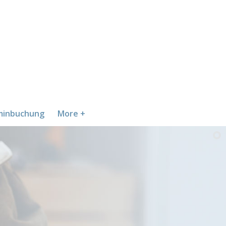
minbuchung
More +