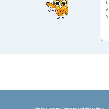
u
e
S
Die Babysitterei
Deutschland
findet Ihr in