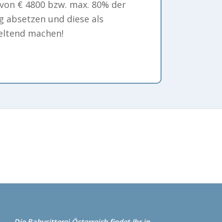
von € 4800 bzw. max. 80% der
g absetzen und diese als
eltend machen!
Die Babysitterei
Österreich
findet Ihr in